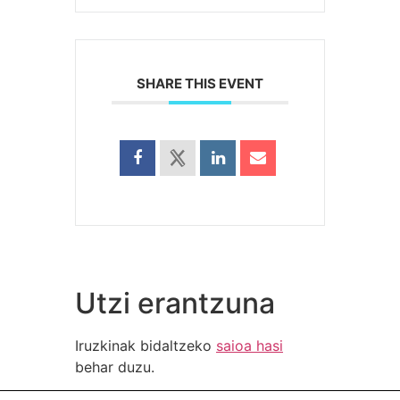
SHARE THIS EVENT
Utzi erantzuna
Iruzkinak bidaltzeko
saioa hasi
behar duzu.