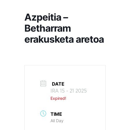
Azpeitia –
Betharram
erakusketa aretoa
DATE
IRA 15 - 21 2025
Expired!
TIME
All Day