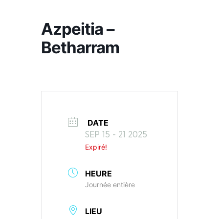
Azpeitia –
Betharram
DATE
SEP 15 - 21 2025
Expiré!
HEURE
Journée entière
LIEU