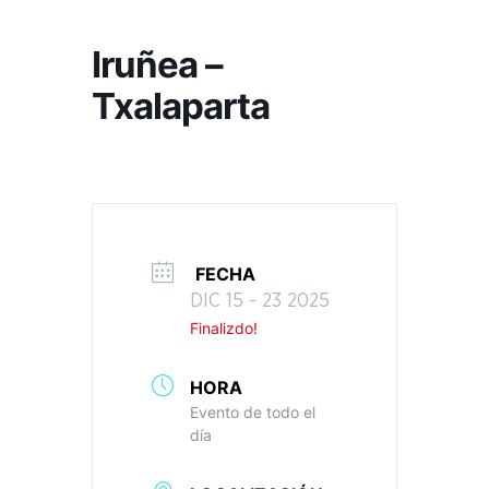
Iruñea –
Txalaparta
FECHA
DIC 15 - 23 2025
Finalizdo!
HORA
Evento de todo el
día