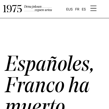
EUS
FR
ES
Españoles,
Franco ha
muerto