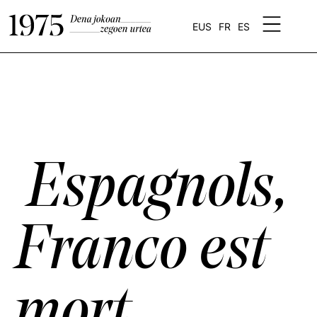
EUS
FR
ES
Espagnols,
Franco est
mort